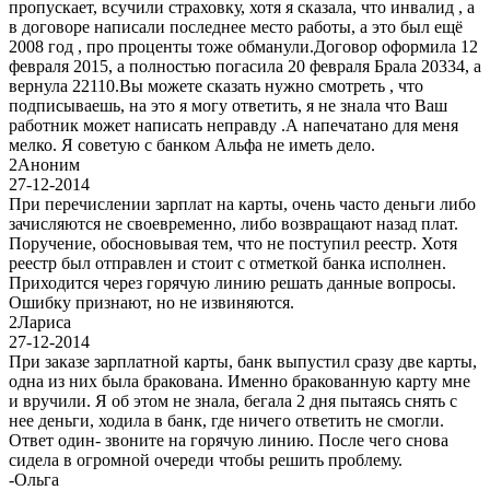
пропускает, всучили страховку, хотя я сказала, что инвалид , а
в договоре написали последнее место работы, а это был ещё
2008 год , про проценты тоже обманули.Договор оформила 12
февраля 2015, а полностью погасила 20 февраля Брала 20334, а
вернула 22110.Вы можете сказать нужно смотреть , что
подписываешь, на это я могу ответить, я не знала что Ваш
работник может написать неправду .А напечатано для меня
мелко. Я советую с банком Альфа не иметь дело.
2
Аноним
27-12-2014
При перечислении зарплат на карты, очень часто деньги либо
зачисляются не своевременно, либо возвращают назад плат.
Поручение, обосновывая тем, что не поступил реестр. Хотя
реестр был отправлен и стоит с отметкой банка исполнен.
Приходится через горячую линию решать данные вопросы.
Ошибку признают, но не извиняются.
2
Лариса
27-12-2014
При заказе зарплатной карты, банк выпустил сразу две карты,
одна из них была бракована. Именно бракованную карту мне
и вручили. Я об этом не знала, бегала 2 дня пытаясь снять с
нее деньги, ходила в банк, где ничего ответить не смогли.
Ответ один- звоните на горячую линию. После чего снова
сидела в огромной очереди чтобы решить проблему.
-
Ольга