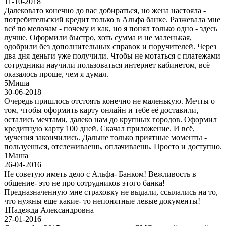
11-10-2018
Далековато конечно до вас добираться, но жена настояла -
потребительский кредит только в Альфа банке. Разжевала мне
всё по мелочам - почему и как, но я понял только одно - здесь
лучше. Оформили быстро, хоть сумма и не маленькая,
одобрили без дополнительных справок и поручителей. Через
два дня деньги уже получили. Чтобы не мотаться с платежами
сотрудники научили пользоваться интернет кабинетом, всё
оказалось проще, чем я думал.
5
Миша
30-06-2018
Очередь пришлось отстоять конечно не маленькую. Мечты о
том, чтобы оформить карту онлайн и тебе её доставили,
остались мечтами, далеко нам до крупных городов. Оформил
кредитную карту 100 дней. Скачал приложение. И всё,
мучения закончились. Дальше только приятные моменты -
пользуешься, отслеживаешь, оплачиваешь. Просто и доступно.
1
Маша
26-04-2016
Не советую иметь дело с Альфа- Банком! Вежливость в
общение- это не про сотрудников этого банка!
Предназначенную мне страховку не выдали, ссылались на то,
что нужны еще какие- то непонятные левые документы!
1
Надежда Александровна
27-01-2016