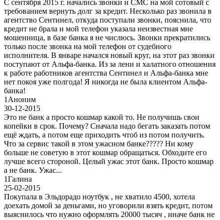
С сентября 2015 г. начались звонки и СМС на мой сотовый с
требованием вернуть долг за кредит. Несколько раз звонила в
агентство Сентинел, откуда поступали звонки, пояснила, что
кредит не брала и мой телефон указала неизвестная мне
мошенница, в базе банка я не числюсь. Звонки прекратились
только после звонка на мой телефон от судебного
исполнителя. В январе начался новый круг, на этот раз звонки
поступают от Альфа-банка. Из за лени и халатного отношения
к работе работников агентства Сентинел и Альфа-банка мне
нет покоя уже полгода! Я никогда не была клиентом Альфа-
банка!
1
Аноним
30-12-2015
Это не банк а просто кошмар какой то. Не получишь свои
копейки в срок. Почему? Сначала надо бегать заказать потом
ещё ждать, а потом еще приходить чтоб из потом получить.
Что за сервис такой в этом ужасном банке????? Ни кому
больше не советую в этот кошмар обращаться. Обходите его
лучше всего стороной. Целый ужас этот банк. Просто кошмар
а не банк. Ужас...
1
Галина
25-02-2015
Покупала в Эльдорадо ноутбук , не хватило 4500, хотела
доехать домой за деньгами, но уговорили взять кредит, потом
выяснилось что нужно оформлять 20000 тысяч , иначе банк не