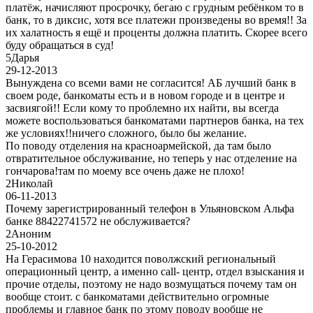
платёж, начисляют просрочку, бегаю с грудным ребёнком то в
банк, то в диксис, хотя все платежи произведены во время!! За
их халатность я ещё и проценты должна платить. Скорее всего
буду обращаться в суд!
5
Дарья
29-12-2013
Вынуждена со всеми вами не согласится! АБ лучший банк в
своем роде, банкоматы есть и в новом городе и в центре и
засвиягой!! Если кому то проблемно их найти, вы всегда
можете воспользоваться банкоматами партнеров банка, на тех
же условиях!!ничего сложного, было бы желание.
По поводу отделения на красноармейской, да там было
отвратительное обслуживание, но теперь у нас отделение на
гончарова!там по моему все очень даже не плохо!
2
Николай
06-11-2013
Почему зарегистрированный телефон в Ульяновском Альфа
банке 88422741572 не обслуживается?
2
Аноним
25-10-2012
На Герасимова 10 находится поволжский региональный
операционный центр, а именно call- центр, отдел взыскания и
прочие отделы, поэтому не надо возмущаться почему там он
вообще стоит. с банкоматами действительно огромные
проблемы и главное банк по этому поводу вообще не