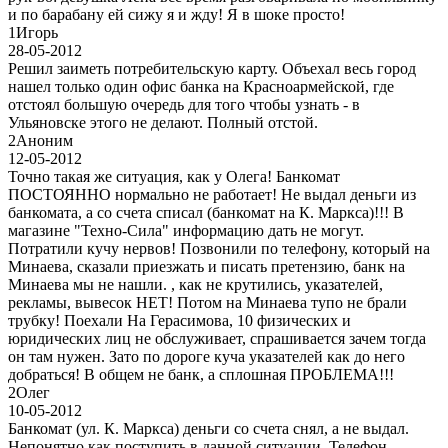
и по барабану ей сижу я и жду! Я в шоке просто!
1
Игорь
28-05-2012
Решил заиметь потребительскую карту. Объехал весь город
нашел только один офис банка на Красноармейской, где
отстоял большую очередь для того чтобы узнать - в
Ульяновске этого не делают. Полный отстой.
2
Аноним
12-05-2012
Точно такая же ситуация, как у Олега! Банкомат
ПОСТОЯННО нормально не работает! Не выдал деньги из
банкомата, а со счета списал (банкомат на К. Маркса)!!! В
магазине "Техно-Сила" информацию дать не могут.
Потратили кучу нервов! Позвонили по телефону, который на
Минаева, сказали приезжать и писать претензию, банк на
Минаева мы не нашли. , как не крутились, указателей,
рекламы, вывесок НЕТ! Потом на Минаева тупо не брали
трубку! Поехали На Герасимова, 10 физических и
юридических лиц не обслуживает, спрашивается зачем тогда
он там нужен. Зато по дороге куча указателей как до него
добраться! В общем не банк, а сплошная ПРОБЛЕМА!!!
2
Олег
10-05-2012
Банкомат (ул. К. Маркса) деньги со счета снял, а не выдал.
Непонятно как поступить в данной ситуации. Телефон,