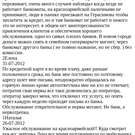
переживает, очень много случаев наблюдал когда везде не
работают банкоматы, на красноармейской наличными не
принимают, люди в панике приезжают на Герасимова чтобы
заплатить за кредит, но и там банкомат не работает и никого
это не интересует. в общем нет заинтересованности
привлечения клиентов и обеспечения хорошего
обслуживания. один из самых плохих банков. В новом городе
деньги можно снять в семейном гипермаркете магнит, через
банкомат другого банка ( не помню название, но не сбер. ) без
комиссии.
2
Елена
31-07-2012
По кредитной карте я во время плачу, даже раньше
положенного срока, но банк мне постоянно по почтовому
адресу шлет мне письма, неоднократно обращалась на
горячую линию кроме автоответчика мне ни кто не отвечает,
потратив сваи нервы все таки дозвонилась до оператора,
оператор заверил меня, что отключил эту услугу, но опять
через каждую неделю приходят письма из банка.
Обслуживание отвратительное и нервы мотают. Не банк, а
нервотрепка.
1
Наталья
26-07-2012
Ужасное обслуживание на красноармейской!! Куда смотрит
рук-во: девушка Лена все время разговаривала по мобильнику