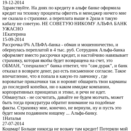
19-12-2014
Здравствуйте. На днях по кредиту в альфе банке оформила
кредит на технику проценты офигеть и менеджер ничего мне
не сказала о страховке. а переплата выше в 2раза в такую
кабалу не советую. НЕ СОВЕТУЮ НИКОМУ АЛЬФА БАНК
УЖАСНО
1
Екатерина
15-09-2014
Рассрочка 0% АЛЬФА-банка - обман и мошенничество, и
обернулась переплатой в 4 тыс. руб. Сотрудник Альфа-банка
оформляет вместо рассрочки кредит, и настойчиво навязывает
страховку, которая якобы будет возвращена на счет, это
ОБМАН, "специалист" банка ответит, что "сам дурак", и банк
отказал в возврате денег, раз есть письменное согласие. Такое
впечатление, что я попала в какую-то лавчонку , где
вороватые приказчики так и норовят обшарить твои карманы
до последней копейки, ни о каком имидже компании,
корпоративных принципах и этике, и речи не идет.
Обманутых - не сосчитать, давайте не будем молчать, может
быть тогда прокуратура обратит внимание на подобные
факты. Страховку мне, конечно, не вернули, ну и пусть это
будет моим подаянием нищему ... Альфа-банку.
1
Наталья
27-07-2014
Кошмар! Больше никогда не возьму там кредит! Потеряли мой